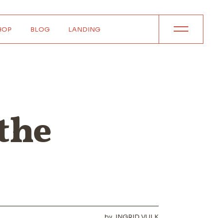
HOP
BLOG
LANDING
le
Right Sidebar
st
Left Sidebar
st
No Sidebar
the
ts
Wide List
es
Post Formats
by
INGRID VULK