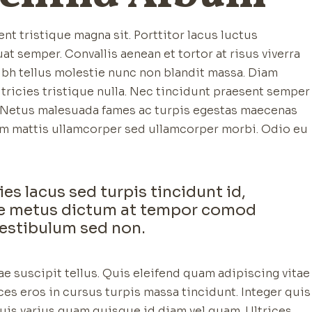
nt tristique magna sit. Porttitor lacus luctus
 semper. Convallis aenean et tortor at risus viverra
ibh tellus molestie nunc non blandit massa. Diam
tricies tristique nulla. Nec tincidunt praesent semper
a. Netus malesuada fames ac turpis egestas maecenas
lum mattis ullamcorper sed ullamcorper morbi. Odio eu
ies lacus sed turpis tincidunt id,
nte metus dictum at tempor comod
vestibulum sed non.
e suscipit tellus. Quis eleifend quam adipiscing vitae
ices eros in cursus turpis massa tincidunt. Integer quis
 Quis varius quam quisque id diam vel quam. Ultrices