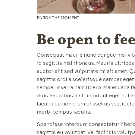
ENJOY THE MOMENT
Be open to fe
Consequat mauris nunc congue nisi vita
id sagittis nisl rhoncus. Mauris ultrice
auctor elit sed vulputate mi sit amet. 
sagittis orci a scelerisque semper ege
semper viverra nam libero. Malesuada fa
duis. Faucibus nisl tincidunt eget nulla
Iaculis eu non diam phasellus vestibulu
morbi tempus iaculis.
Spendisse interdum consectetur libero i
sagittis eu volutpat. Vel facilisis volut