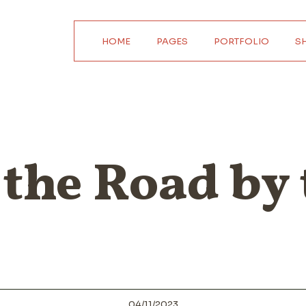
HOME
PAGES
PORTFOLIO
S
Main Home
About Us
Product Sing
Horizontal Showcase
About Me
Product Li
Digital Agency
Our Services
Wide Li
the Road by 
Interactive Home
Pricing Plans
Shop Layou
Parallax Showcase
Our Team
Shop Pag
Designer Portfolio
Contact Us
Agency Portfolio
Get In Touch
Design Studio
FAQ Page
Shop Home
Coming Soon
404 Error Page
04/11/2023