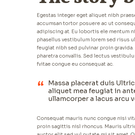
Egestas integer eget aliquet nibh praese
accumsan tortor posuere ac ut consequat
adipiscing at. Eu lobortis ele mentum n
phasellus vestibulum lorem sed risus ul
feugiat nibh sed pulvinar proin gravid
pharetra convallis. Sed lectus vestibu
fvitae congue eu consequat ac.
Massa placerat duis Ultric
aliquet mea feugiat in a
ullamcorper a lacus arcu 
Consequat mauris nunc congue nisi vita
proin sagittis nisl rhoncus. Mauris ultr
auctor elit sed vul putate mi sit amet.