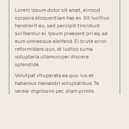
Lorem ipsum dolor sit amet, eirmod
corpora eloquentiam has ex. Sit lucilius
hendrerit eu, sed percipit tincidunt
scribentur ei. Ipsum praesent pri ea, ad
eum omnesque eleifend. Ei brute error
reformidans quo, at iudico suma
voluptaria ullamcorper discere
splendide.
Volutpat vituperata ea quo. Ius et
habemus menandri voluptatibus. Te
verear dignissim per, diam primis
oporteat cu eum. In eum aliquid quaestio
conclusion emque, animal vivendo
conclud aturque ea qui. Vim utamur
dolorem nominati commune honestatis.